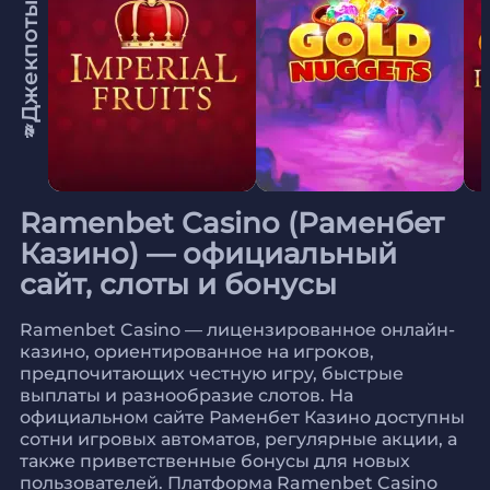
Джекпоты
Ramenbet Casino (Раменбет
Казино) — официальный
сайт, слоты и бонусы
Ramenbet Casino — лицензированное онлайн-
казино, ориентированное на игроков,
предпочитающих честную игру, быстрые
выплаты и разнообразие слотов. На
официальном сайте Раменбет Казино доступны
сотни игровых автоматов, регулярные акции, а
также приветственные бонусы для новых
пользователей. Платформа Ramenbet Casino