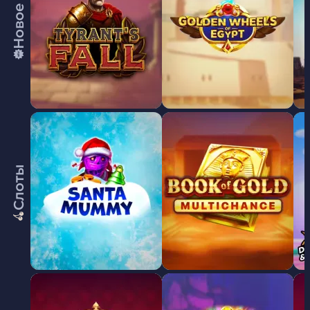
Новое
Слоты