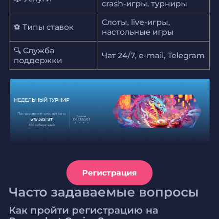
crash-игры, турниры
Слоты, live-игры,
⚽ Типы ставок
настольные игры
🔍 Служба
Чат 24/7, e-mail, Telegram
поддержки
Регистрация
Часто задаваемые вопросы
Как пройти регистрацию на