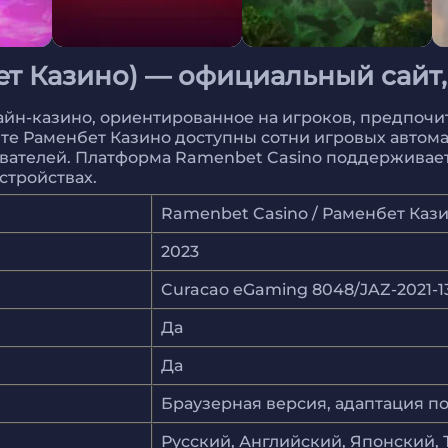
т Казино) — официальный сайт,
йн-казино, ориентированное на игроков, предпочи
те Раменбет Казино доступны сотни игровых автомат
вателей. Платформа Ramenbet Casino поддерживает
стройствах.
Ramenbet Casino / Раменбет Каз
2023
Curacao eGaming 8048/JAZ‑2021‑1
Да
Да
Браузерная версия, адаптация по
Русский, Английский, Японский,