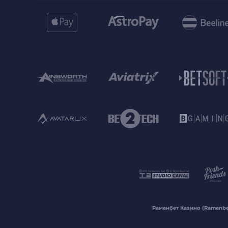
Раменбет Казино (Ramenbet C