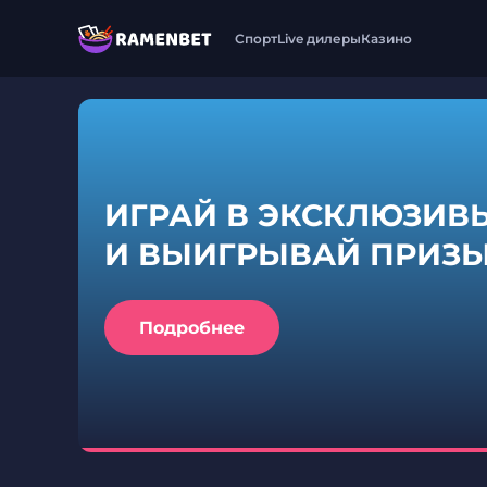
Спорт
Live дилеры
Казино
ИГРАЙ В ЭКСКЛЮЗИВ
И ВЫИГРЫВАЙ ПРИЗЫ
Подробнее