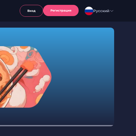
Регистрация
Русский
Вход