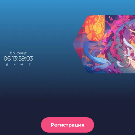
Регистрация