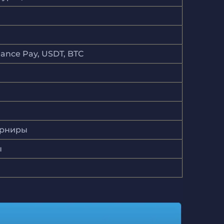
inance Pay, USDT, BTC
турниры
ы