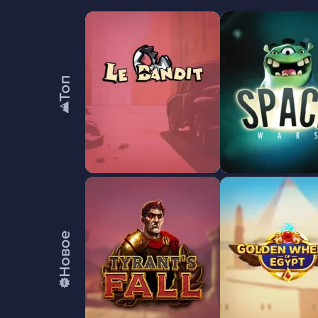
Топ
Новое