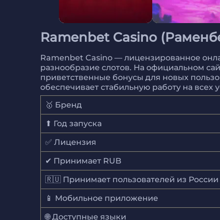
Ramenbet Casino (Раменбе
Ramenbet Casino — лицензированное онла
разнообразие слотов. На официальном сай
приветственные бонусы для новых пользо
обеспечивает стабильную работу на всех у
🥇 Бренд
⬆ Год запуска
✅ Лицензия
✔ Принимает RUB
🇷🇺 Принимает пользователей из России
📱 Мобильное приложение
🌐 Доступные языки