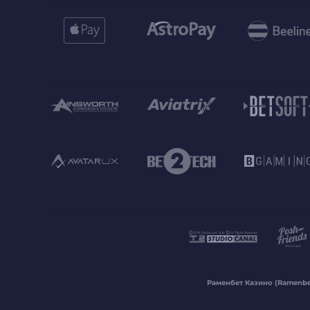
Раменбет Казино (Ramenbet C