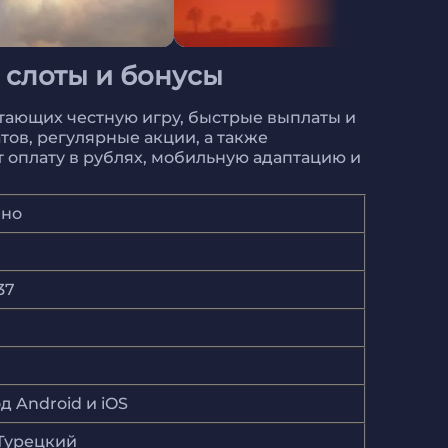
 слоты и бонусы
тающих честную игру, быстрые выплаты и
ов, регулярные акции, а также
 оплату в рублях, мобильную адаптацию и
ино
37
д Android и iOS
 Турецкий