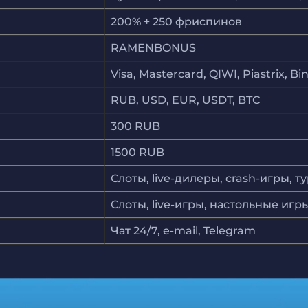
200% + 250 фриспинов
RAMENBONUS
Visa, Mastercard, QIWI, Piastrix, B
RUB, USD, EUR, USDT, BTC
300 RUB
1500 RUB
Слоты, live-дилеры, crash-игры, 
Слоты, live-игры, настольные игр
Чат 24/7, e-mail, Telegram