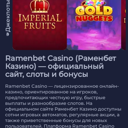
Джекпоты
Ramenbet Casino (Раменбет
Казино) — официальный
сайт, слоты и бонусы
Ramenbet Casino — лицензированное онлайн-
казино, ориентированное на игроков,
предпочитающих честную игру, быстрые
выплаты и разнообразие слотов. На
официальном сайте Раменбет Казино доступны
сотни игровых автоматов, регулярные акции, а
также приветственные бонусы для новых
пользователей. Платформа Ramenbet Casino