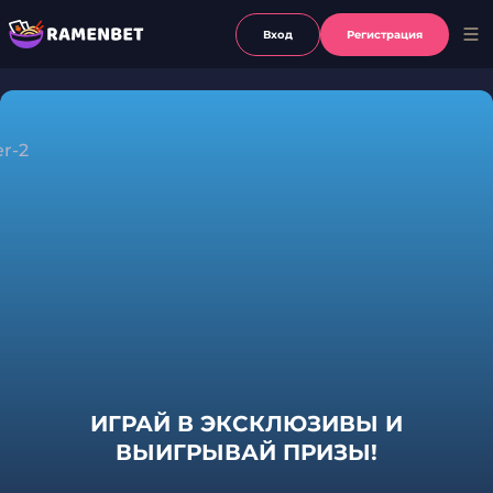
Вход
Регистрация
ИГРАЙ В ЭКСКЛЮЗИВЫ И
ВЫИГРЫВАЙ ПРИЗЫ!