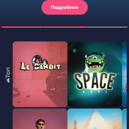
Подробнее
Топ