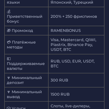
языки
Японский, Турецкий
💰
Приветственный
200% + 250 фриспинов
бонус
🎁 Промокод
RAMENBONUS
Visa, Mastercard, QIWI,
💳 Платёжные
Piastrix, Binance Pay,
методы
USDT, BTC
💵
RUB, USD, EUR, USDT,
Поддерживаемые
BTC
валюты
🔽 Минимальный
300 RUB
депозит
🔽 Минимальный
1500 RUB
вывод
Слоты, live-дилеры,
🎲 Услуги