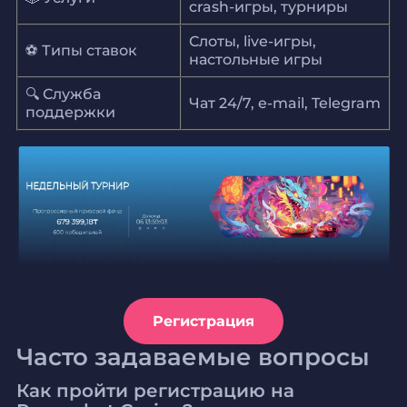
crash-игры, турниры
Слоты, live-игры,
⚽ Типы ставок
настольные игры
🔍 Служба
Чат 24/7, e-mail, Telegram
поддержки
Регистрация
Часто задаваемые вопросы
Как пройти регистрацию на