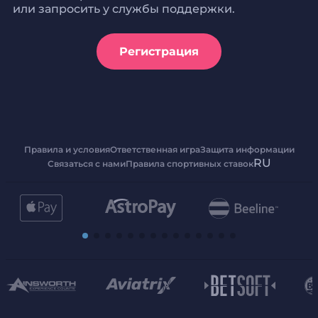
или запросить у службы поддержки.
Регистрация
Правила и условия
Ответственная игра
Защита информации
RU
Связаться с нами
Правила спортивных ставок