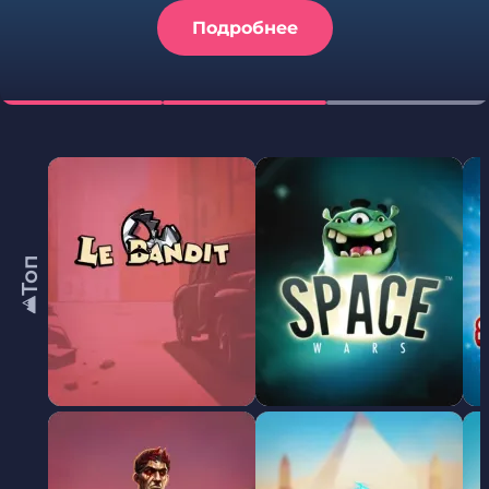
Подробнее
Топ