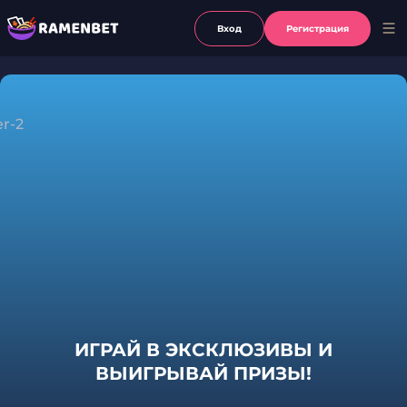
Вход
Регистрация
ИГРАЙ В ЭКСКЛЮЗИВЫ И
ВЫИГРЫВАЙ ПРИЗЫ!