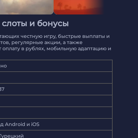
 слоты и бонусы
тающих честную игру, быстрые выплаты и
ов, регулярные акции, а также
 оплату в рублях, мобильную адаптацию и
ино
37
д Android и iOS
 Турецкий