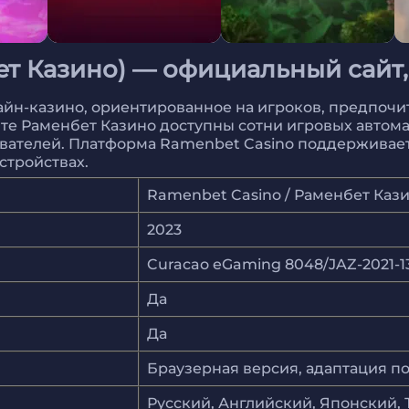
т Казино) — официальный сайт,
йн-казино, ориентированное на игроков, предпочи
те Раменбет Казино доступны сотни игровых автомат
вателей. Платформа Ramenbet Casino поддерживает
стройствах.
Ramenbet Casino / Раменбет Каз
2023
Curacao eGaming 8048/JAZ‑2021‑1
Да
Да
Браузерная версия, адаптация по
Русский, Английский, Японский,