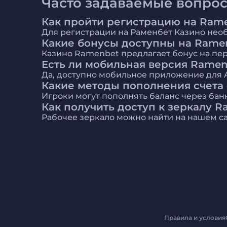
Часто задаваемые вопро
Как пройти регистрацию на Rame
Для регистрации на Раменбет Казино необ
Какие бонусы доступны на Ramen
Казино Ramenbet предлагает бонус на пе
Есть ли мобильная версия Ramen
Да, доступно мобильное приложение для An
Какие методы пополнения счета 
Игроки могут пополнять баланс через бан
Как получить доступ к зеркалу R
Рабочее зеркало можно найти на нашем с
Правила и условия