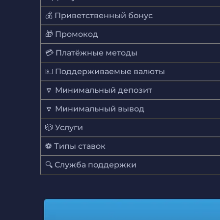
💰 Приветственный бонус
🎁 Промокод
💳 Платёжные методы
💵 Поддерживаемые валюты
🔽 Минимальный депозит
🔽 Минимальный вывод
🎲 Услуги
⚽ Типы ставок
🔍 Служба поддержки