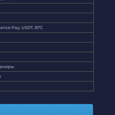
inance Pay, USDT, BTC
турниры
ы