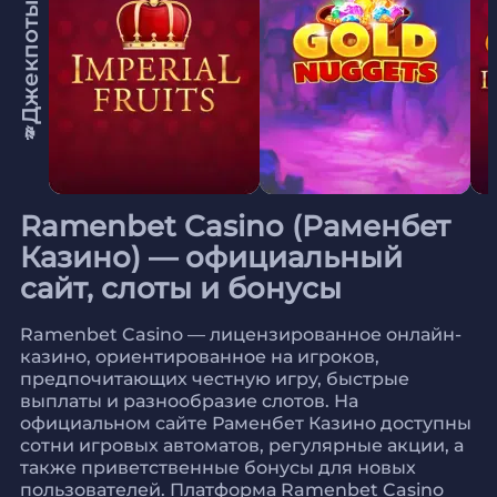
Джекпоты
Ramenbet Casino (Раменбет
Казино) — официальный
сайт, слоты и бонусы
Ramenbet Casino — лицензированное онлайн-
казино, ориентированное на игроков,
предпочитающих честную игру, быстрые
выплаты и разнообразие слотов. На
официальном сайте Раменбет Казино доступны
сотни игровых автоматов, регулярные акции, а
также приветственные бонусы для новых
пользователей. Платформа Ramenbet Casino