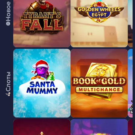
Новое
Слоты