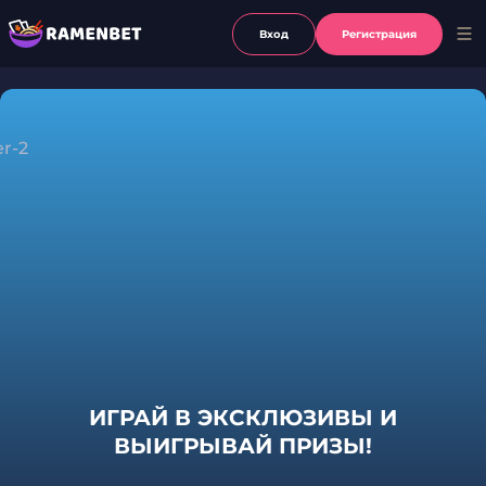
Вход
Регистрация
ИГРАЙ В ЭКСКЛЮЗИВЫ И
ВЫИГРЫВАЙ ПРИЗЫ!