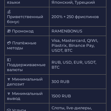
языки
Японский, Турецкий
💰
Приветственный
200% + 250 фриспинов
бонус
🎁 Промокод
RAMENBONUS
Visa, Mastercard, QIWI,
💳 Платёжные
Piastrix, Binance Pay,
методы
USDT, BTC
💵
RUB, USD, EUR, USDT,
Поддерживаемые
BTC
валюты
🔽 Минимальный
300 RUB
депозит
🔽 Минимальный
1500 RUB
вывод
Слоты, live-дилеры,
🎲 Услуги