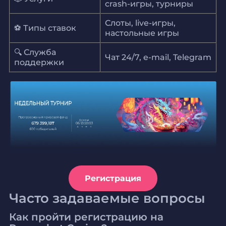
crash-игры, турниры
Слоты, live-игры,
⚽ Типы ставок
настольные игры
🔍 Служба
Чат 24/7, e-mail, Telegram
поддержки
Регистрация
Часто задаваемые вопросы
Как пройти регистрацию на