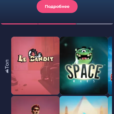
Подробнее
Топ