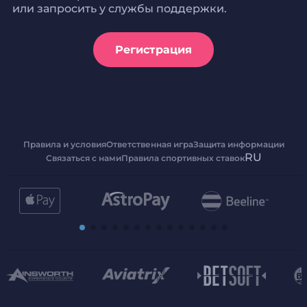
или запросить у службы поддержки.
Регистрация
Правила и условия
Ответственная игра
Защита информации
RU
Связаться с нами
Правила спортивных ставок