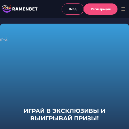
Вход
Регистрация
ИГРАЙ В ЭКСКЛЮЗИВЫ И
ВЫИГРЫВАЙ ПРИЗЫ!