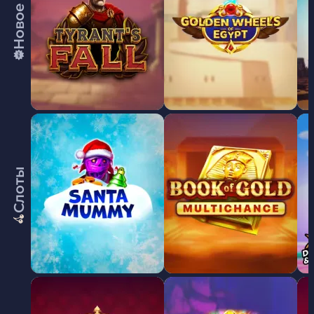
Новое
Слоты