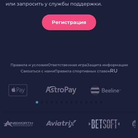
или запросить у службы поддержки.
Регистрация
Правила и условия
Ответственная игра
Защита информации
RU
Связаться с нами
Правила спортивных ставок