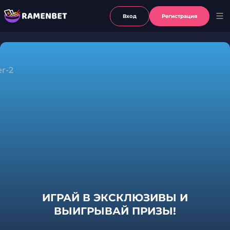
Вход
Регистрация
ИГРАЙ В ЭКСКЛЮЗИВЫ И
ВЫИГРЫВАЙ ПРИЗЫ!