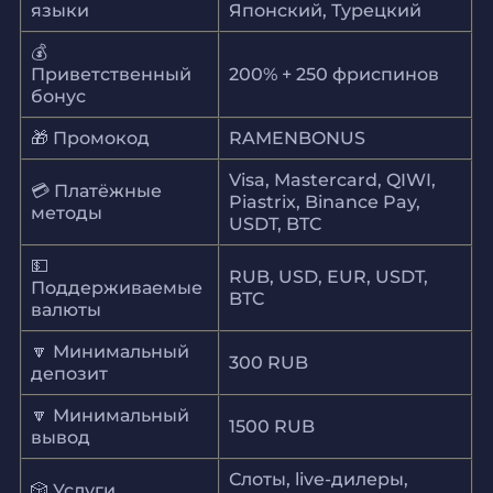
языки
Японский, Турецкий
💰
Приветственный
200% + 250 фриспинов
бонус
🎁 Промокод
RAMENBONUS
Visa, Mastercard, QIWI,
💳 Платёжные
Piastrix, Binance Pay,
методы
USDT, BTC
💵
RUB, USD, EUR, USDT,
Поддерживаемые
BTC
валюты
🔽 Минимальный
300 RUB
депозит
🔽 Минимальный
1500 RUB
вывод
Слоты, live-дилеры,
🎲 Услуги