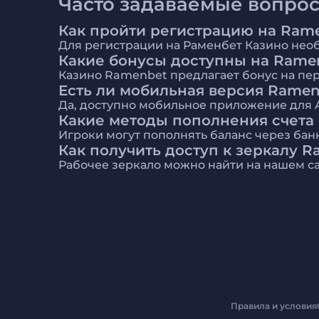
Часто задаваемые вопро
Как пройти регистрацию на Rame
Для регистрации на Раменбет Казино необ
Какие бонусы доступны на Ramen
Казино Ramenbet предлагает бонус на пе
Есть ли мобильная версия Ramen
Да, доступно мобильное приложение для An
Какие методы пополнения счета 
Игроки могут пополнять баланс через бан
Как получить доступ к зеркалу R
Рабочее зеркало можно найти на нашем с
Правила и условия