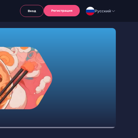
Регистрация
Русский
Вход