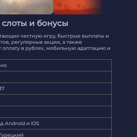
 слоты и бонусы
тающих честную игру, быстрые выплаты и
ов, регулярные акции, а также
 оплату в рублях, мобильную адаптацию и
ино
37
д Android и iOS
 Турецкий