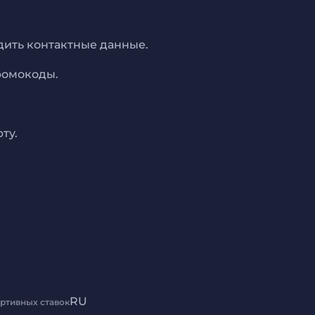
дить контактные данные.
ромокоды.
ту.
RU
ртивных ставок