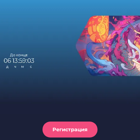
Регистрация