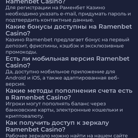
Ramenbet Casino?
Для регистрации на Раменбет Казино
необходимо указать e-mail, придумать пароль и
подтвердить контактные данные.
Какие бонусы доступны на Ramenbet
Casino?
Казино Ramenbet предлагает бонус на первый
депозит, фриспины, кэшбэк и эксклюзивные
промокоды.
Есть ли мобильная версия Ramenbet
Casino?
Да, доступно мобильное приложение для
Android и iOS, а также адаптированная веб-
версия.
Какие методы пополнения счета есть
в Ramenbet Casino?
Игроки могут пополнять баланс через
банковские карты, электронные кошельки и
криптовалюту.
Как получить доступ к зеркалу
Ramenbet Casino?
Рабочее зеркало можно найти на нашем сайте