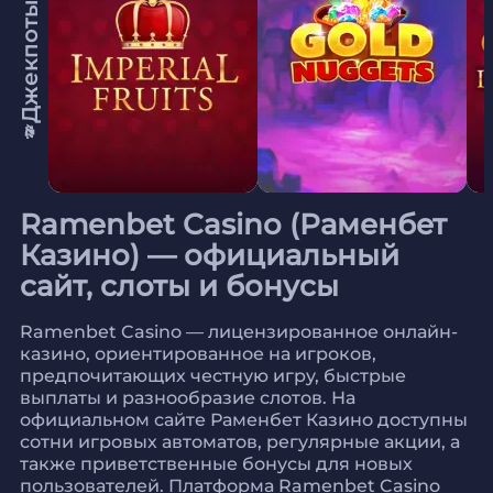
Джекпоты
Ramenbet Casino (Раменбет
Казино) — официальный
сайт, слоты и бонусы
Ramenbet Casino — лицензированное онлайн-
казино, ориентированное на игроков,
предпочитающих честную игру, быстрые
выплаты и разнообразие слотов. На
официальном сайте Раменбет Казино доступны
сотни игровых автоматов, регулярные акции, а
также приветственные бонусы для новых
пользователей. Платформа Ramenbet Casino