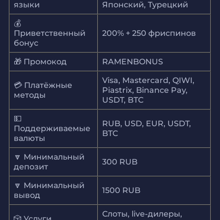
языки
Японский, Турецкий
💰
Приветственный
200% + 250 фриспинов
бонус
🎁 Промокод
RAMENBONUS
Visa, Mastercard, QIWI,
💳 Платёжные
Piastrix, Binance Pay,
методы
USDT, BTC
💵
RUB, USD, EUR, USDT,
Поддерживаемые
BTC
валюты
🔽 Минимальный
300 RUB
депозит
🔽 Минимальный
1500 RUB
вывод
Слоты, live-дилеры,
🎲 Услуги