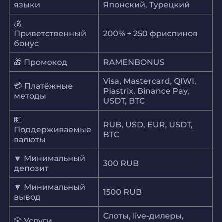
языки
Японский, Турецкий
💰
Приветственный
200% + 250 фриспинов
бонус
🎁 Промокод
RAMENBONUS
Visa, Mastercard, QIWI,
💳 Платёжные
Piastrix, Binance Pay,
методы
USDT, BTC
💵
RUB, USD, EUR, USDT,
Поддерживаемые
BTC
валюты
🔽 Минимальный
300 RUB
депозит
🔽 Минимальный
1500 RUB
вывод
Слоты, live-дилеры,
🎲 Услуги