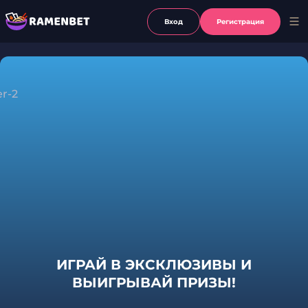
Вход
Регистрация
ИГРАЙ В ЭКСКЛЮЗИВЫ И
ВЫИГРЫВАЙ ПРИЗЫ!