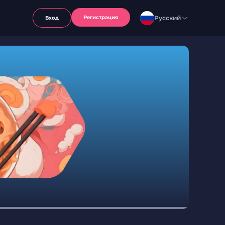
Регистрация
Русский
Вход