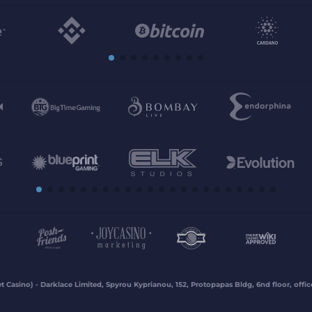
asino) - Darklace Limited, Spyrou Kyprianou, 152, Protopapas Bldg, 6nd floor, office 