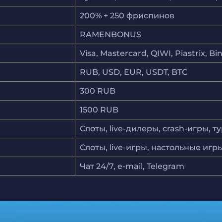
200% + 250 фриспинов
RAMENBONUS
Visa, Mastercard, QIWI, Piastrix, B
RUB, USD, EUR, USDT, BTC
300 RUB
1500 RUB
Слоты, live-дилеры, crash-игры, 
Слоты, live-игры, настольные игр
Чат 24/7, e-mail, Telegram