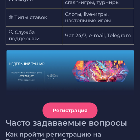
crash-игры, турниры
Слоты, live-игры,
⚽ Типы ставок
настольные игры
🔍 Служба
Чат 24/7, e-mail, Telegram
поддержки
Регистрация
Часто задаваемые вопросы
Как пройти регистрацию на