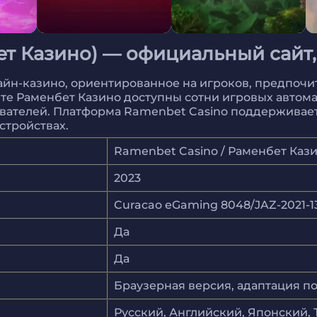
т Казино) — официальный сайт,
йн-казино, ориентированное на игроков, предпочи
те Раменбет Казино доступны сотни игровых автомат
вателей. Платформа Ramenbet Casino поддерживает
стройствах.
Ramenbet Casino / Раменбет Каз
2023
Curacao eGaming 8048/JAZ‑2021‑1
Да
Да
Браузерная версия, адаптация по
Русский, Английский, Японский,