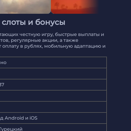
 слоты и бонусы
тающих честную игру, быстрые выплаты и
ов, регулярные акции, а также
 оплату в рублях, мобильную адаптацию и
ино
37
д Android и iOS
 Турецкий