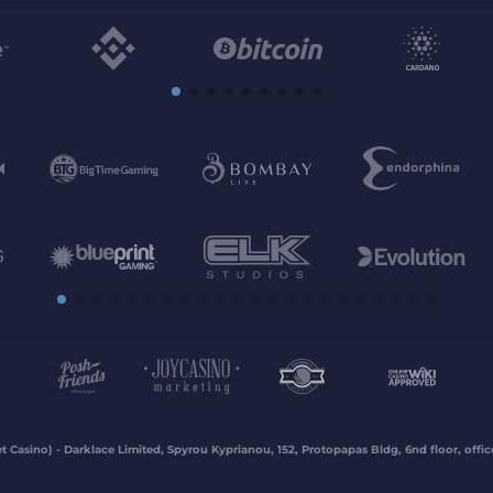
asino) - Darklace Limited, Spyrou Kyprianou, 152, Protopapas Bldg, 6nd floor, office 