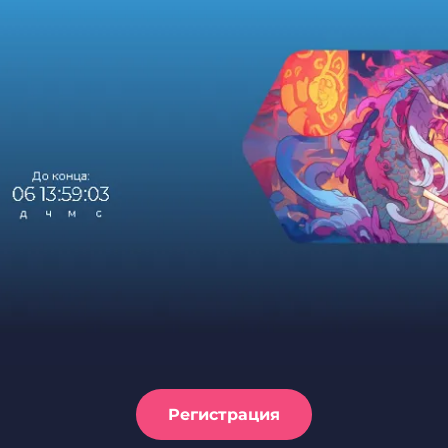
Регистрация