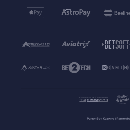
Раменбет Казино (Ramenbet C