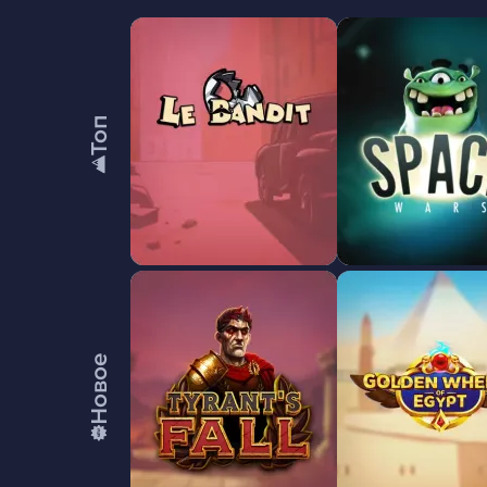
Топ
Новое