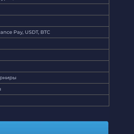
inance Pay, USDT, BTC
турниры
ы