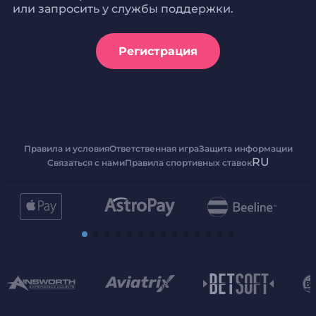
или запросить у службы поддержки.
Регистрация
Правила и условия
Ответственная игра
Защита информации
RU
Связаться с нами
Правила спортивных ставок