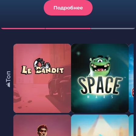
Подробнее
Топ