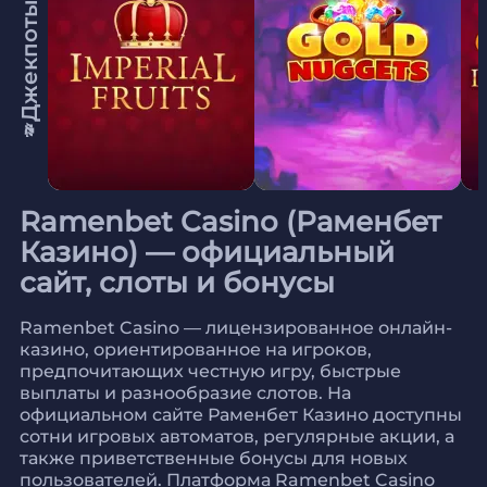
Джекпоты
Ramenbet Casino (Раменбет
Казино) — официальный
сайт, слоты и бонусы
Ramenbet Casino — лицензированное онлайн-
казино, ориентированное на игроков,
предпочитающих честную игру, быстрые
выплаты и разнообразие слотов. На
официальном сайте Раменбет Казино доступны
сотни игровых автоматов, регулярные акции, а
также приветственные бонусы для новых
пользователей. Платформа Ramenbet Casino