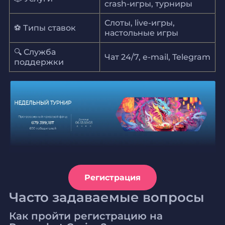
crash-игры, турниры
Слоты, live-игры,
⚽ Типы ставок
настольные игры
🔍 Служба
Чат 24/7, e-mail, Telegram
поддержки
Регистрация
Часто задаваемые вопросы
Как пройти регистрацию на