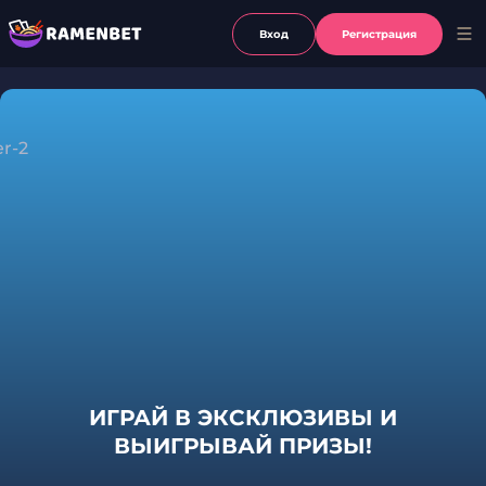
Вход
Регистрация
ИГРАЙ В ЭКСКЛЮЗИВЫ И
ВЫИГРЫВАЙ ПРИЗЫ!