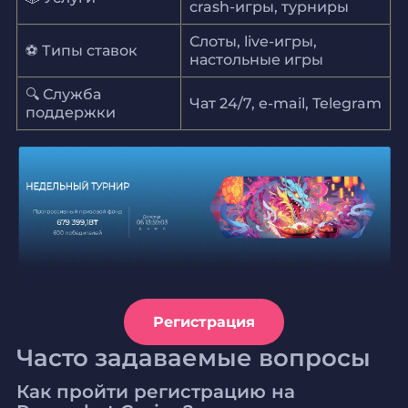
crash-игры, турниры
Слоты, live-игры,
⚽ Типы ставок
настольные игры
🔍 Служба
Чат 24/7, e-mail, Telegram
поддержки
Регистрация
Часто задаваемые вопросы
Как пройти регистрацию на