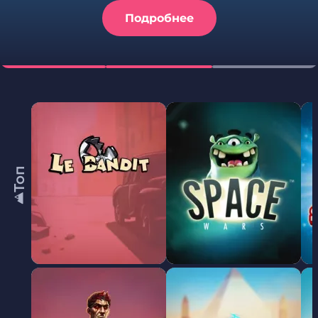
Подробнее
Топ