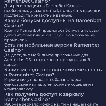
Ramenbet Casino?
Для регистрации на Раменбет Казино
необходимо указать e-mail, придумать пароль и
подтвердить контактные данные.
Какие бонусы доступны на Ramenbet
Casino?
Казино Ramenbet предлагает бонус на первый
депозит, фриспины, кэшбэк и эксклюзивные
промокоды.
Есть ли мобильная версия Ramenbet
Casino?
Да, доступно мобильное приложение для
Android и iOS, а также адаптированная веб-
версия.
Какие методы пополнения счета есть
в Ramenbet Casino?
Игроки могут пополнять баланс через
банковские карты, электронные кошельки и
криптовалюту.
Как получить доступ к зеркалу
Ramenbet Casino?
Рабочее зеркало можно найти на нашем сайте