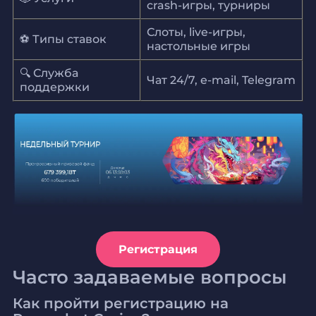
crash-игры, турниры
Слоты, live-игры,
⚽ Типы ставок
настольные игры
🔍 Служба
Чат 24/7, e-mail, Telegram
поддержки
Регистрация
Часто задаваемые вопросы
Как пройти регистрацию на