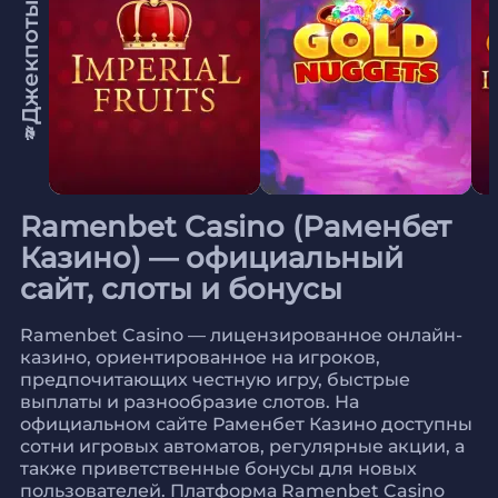
Джекпоты
Ramenbet Casino (Раменбет
Казино) — официальный
сайт, слоты и бонусы
Ramenbet Casino — лицензированное онлайн-
казино, ориентированное на игроков,
предпочитающих честную игру, быстрые
выплаты и разнообразие слотов. На
официальном сайте Раменбет Казино доступны
сотни игровых автоматов, регулярные акции, а
также приветственные бонусы для новых
пользователей. Платформа Ramenbet Casino