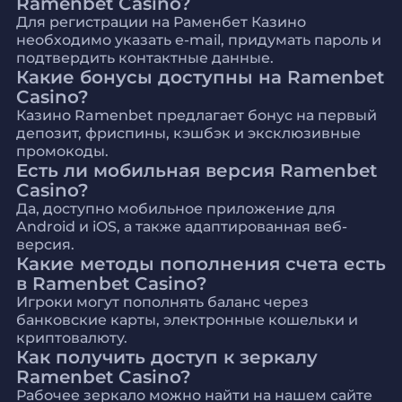
Ramenbet Casino?
Для регистрации на Раменбет Казино
необходимо указать e-mail, придумать пароль и
подтвердить контактные данные.
Какие бонусы доступны на Ramenbet
Casino?
Казино Ramenbet предлагает бонус на первый
депозит, фриспины, кэшбэк и эксклюзивные
промокоды.
Есть ли мобильная версия Ramenbet
Casino?
Да, доступно мобильное приложение для
Android и iOS, а также адаптированная веб-
версия.
Какие методы пополнения счета есть
в Ramenbet Casino?
Игроки могут пополнять баланс через
банковские карты, электронные кошельки и
криптовалюту.
Как получить доступ к зеркалу
Ramenbet Casino?
Рабочее зеркало можно найти на нашем сайте