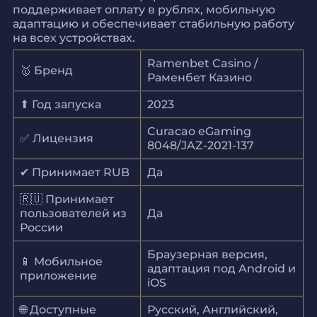
поддерживает оплату в рублях, мобильную
адаптацию и обеспечивает стабильную работу
на всех устройствах.
Ramenbet Casino /
🥇 Бренд
Раменбет Казино
⬆ Год запуска
2023
Curacao eGaming
✅ Лицензия
8048/JAZ‑2021‑137
✔ Принимает RUB
Да
🇷🇺 Принимает
пользователей из
Да
России
Браузерная версия,
📱 Мобильное
адаптация под Android и
приложение
iOS
🌐 Доступные
Русский, Английский,