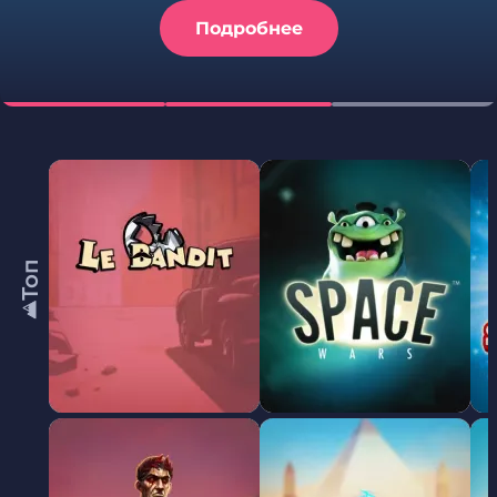
Подробнее
Топ