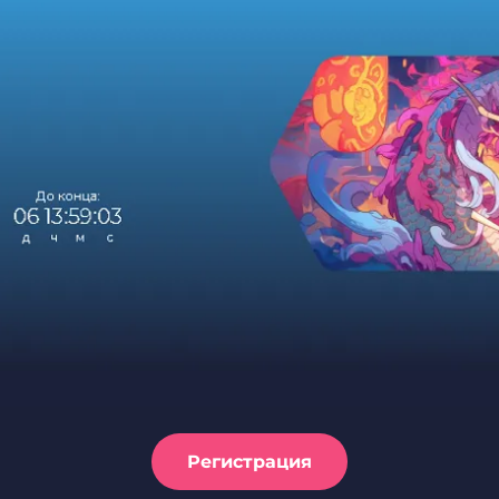
Регистрация