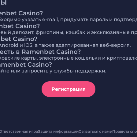
сы
nbet Casino?
ходимо указать e-mail, придумать пароль и подтвер
bet Casino?
рвый депозит, фриспины, кэшбэк и эксклюзивные п
bet Casino?
droid и iOS, а также адаптированная веб-версия.
есть в Ramenbet Casino?
ковские карты, электронные кошельки и криптовалю
amenbet Casino?
айте или запросить у службы поддержки.
Регистрация
Ответственная игра
Защита информации
Связаться с нами
Правила спо