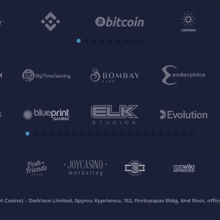
asino) - Darklace Limited, Spyrou Kyprianou, 152, Protopapas Bldg, 6nd floor, office 