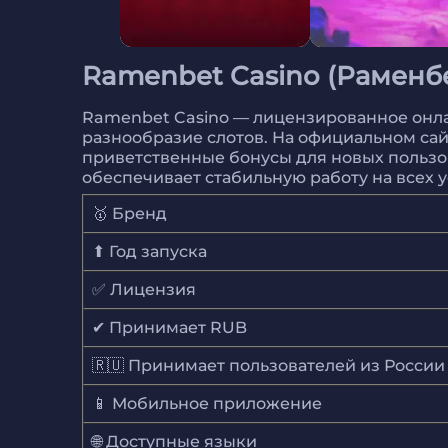
Ramenbet Casino (Раменбе
Ramenbet Casino — лицензированное онла
разнообразие слотов. На официальном сай
приветственные бонусы для новых пользо
обеспечивает стабильную работу на всех у
🥇 Бренд
⬆ Год запуска
✅ Лицензия
✔ Принимает RUB
🇷🇺 Принимает пользователей из России
📱 Мобильное приложение
🌐 Доступные языки