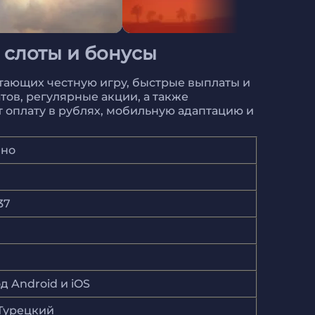
 слоты и бонусы
тающих честную игру, быстрые выплаты и
ов, регулярные акции, а также
 оплату в рублях, мобильную адаптацию и
ино
37
д Android и iOS
 Турецкий