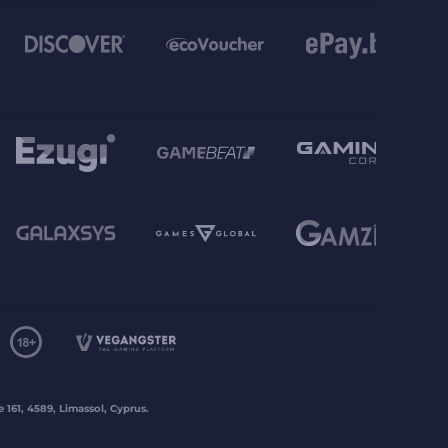
161, 4589, Limassol, Cyprus.