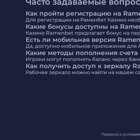
Часто задаваемые вопро
Как пройти регистрацию на Rame
Для регистрации на Раменбет Казино необ
Какие бонусы доступны на Ramen
Казино Ramenbet предлагает бонус на пе
Есть ли мобильная версия Ramen
Да, доступно мобильное приложение для An
Какие методы пополнения счета 
Игроки могут пополнять баланс через бан
Как получить доступ к зеркалу R
Рабочее зеркало можно найти на нашем с
Правила и условия