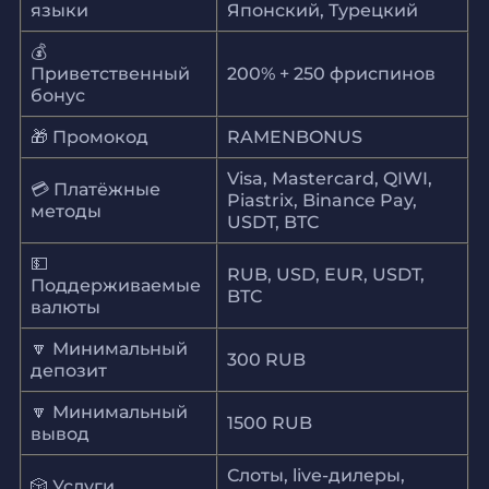
языки
Японский, Турецкий
💰
Приветственный
200% + 250 фриспинов
бонус
🎁 Промокод
RAMENBONUS
Visa, Mastercard, QIWI,
💳 Платёжные
Piastrix, Binance Pay,
методы
USDT, BTC
💵
RUB, USD, EUR, USDT,
Поддерживаемые
BTC
валюты
🔽 Минимальный
300 RUB
депозит
🔽 Минимальный
1500 RUB
вывод
Слоты, live-дилеры,
🎲 Услуги