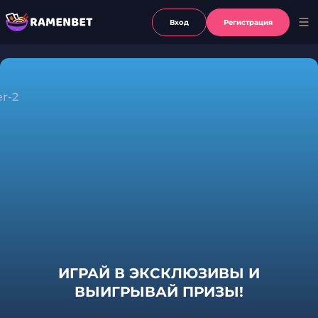
Вход
Регистрация
ИГРАЙ В ЭКСКЛЮЗИВЫ И
ВЫИГРЫВАЙ ПРИЗЫ!