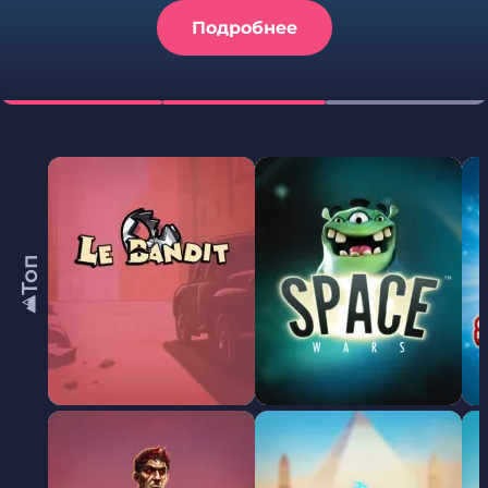
Подробнее
Топ