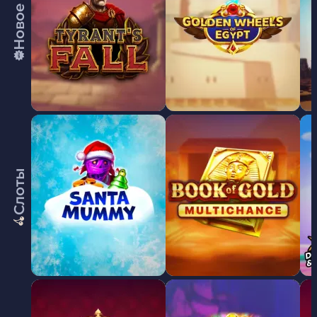
Новое
Слоты