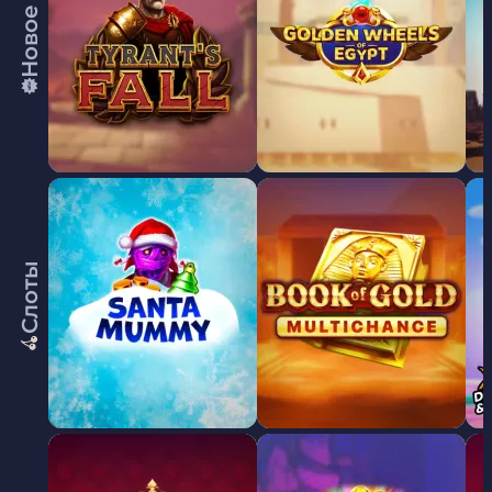
Новое
Слоты