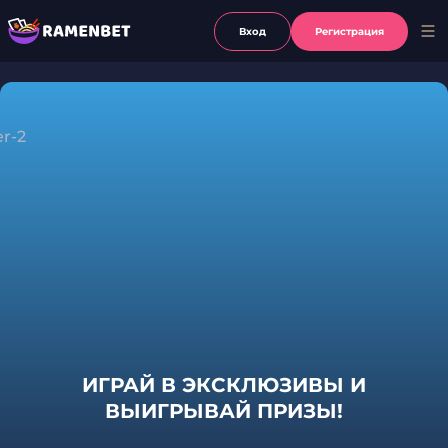
Вход
Регистрация
ИГРАЙ В ЭКСКЛЮЗИВЫ И
ВЫИГРЫВАЙ ПРИЗЫ!