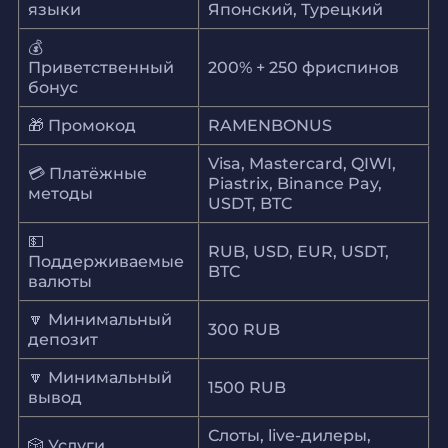
языки
Японский, Турецкий
💰
Приветственный
200% + 250 фриспинов
бонус
🎁 Промокод
RAMENBONUS
Visa, Mastercard, QIWI,
💳 Платёжные
Piastrix, Binance Pay,
методы
USDT, BTC
💵
RUB, USD, EUR, USDT,
Поддерживаемые
BTC
валюты
🔽 Минимальный
300 RUB
депозит
🔽 Минимальный
1500 RUB
вывод
Слоты, live-дилеры,
🎲 Услуги