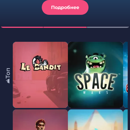
Подробнее
Топ