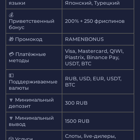
языки
Японский, Турецкий
💰
Приветственный
200% + 250 фриспинов
бонус
🎁 Промокод
RAMENBONUS
Visa, Mastercard, QIWI,
💳 Платёжные
Piastrix, Binance Pay,
методы
USDT, BTC
💵
RUB, USD, EUR, USDT,
Поддерживаемые
BTC
валюты
🔽 Минимальный
300 RUB
депозит
🔽 Минимальный
1500 RUB
вывод
Слоты, live-дилеры,
🎲 Услуги