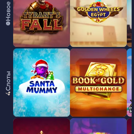
Новое
Слоты