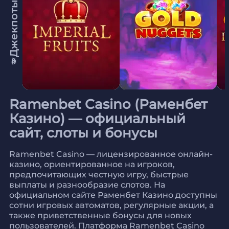
Джекпоты
Ramenbet Casino (Раменбет
Казино) — официальный
сайт, слоты и бонусы
Ramenbet Casino — лицензированное онлайн-
казино, ориентированное на игроков,
предпочитающих честную игру, быстрые
выплаты и разнообразие слотов. На
официальном сайте Раменбет Казино доступны
сотни игровых автоматов, регулярные акции, а
также приветственные бонусы для новых
пользователей. Платформа Ramenbet Casino