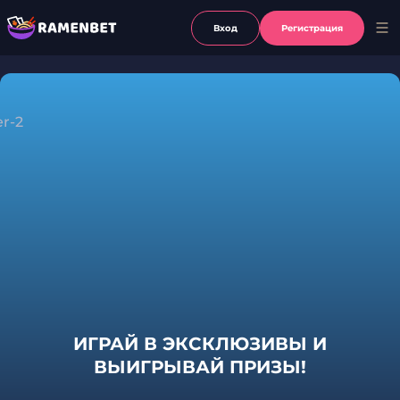
Вход
Регистрация
ИГРАЙ В ЭКСКЛЮЗИВЫ И
ВЫИГРЫВАЙ ПРИЗЫ!