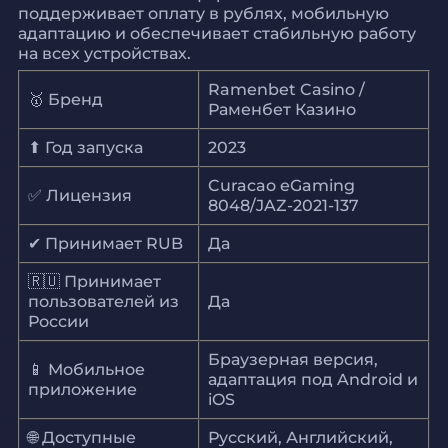
поддерживает оплату в рублях, мобильную
адаптацию и обеспечивает стабильную работу
на всех устройствах.
Ramenbet Casino /
🥇 Бренд
Раменбет Казино
⬆ Год запуска
2023
Curacao eGaming
✅ Лицензия
8048/JAZ‑2021‑137
✔ Принимает RUB
Да
🇷🇺 Принимает
пользователей из
Да
России
Браузерная версия,
📱 Мобильное
адаптация под Android и
приложение
iOS
🌐 Доступные
Русский, Английский,