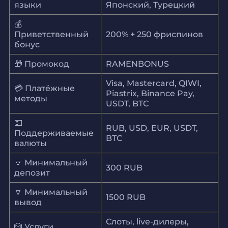
языки
Японский, Турецкий
💰
Приветственный
200% + 250 фриспинов
бонус
🎁 Промокод
RAMENBONUS
Visa, Mastercard, QIWI,
💳 Платёжные
Piastrix, Binance Pay,
методы
USDT, BTC
💵
RUB, USD, EUR, USDT,
Поддерживаемые
BTC
валюты
🔽 Минимальный
300 RUB
депозит
🔽 Минимальный
1500 RUB
вывод
Слоты, live-дилеры,
🎲 Услуги